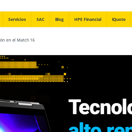
Servicios
SAC
Blog
HPE Financial
iQuote
ión en el Match 16