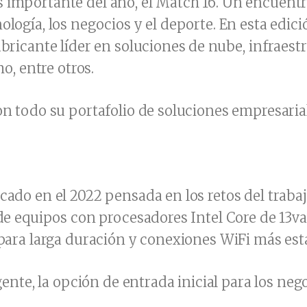
s importante del año, el Match 16. Un encuent
logía, los negocios y el deporte. En esta edici
abricante líder en soluciones de nube, infraes
, entre otros.
on todo su portafolio de soluciones empresarial
rcado en el 2022 pensada en los retos del trab
 de equipos con procesadores Intel Core de 13va
 para larga duración y conexiones WiFi más esta
ente, la opción de entrada inicial para los ne