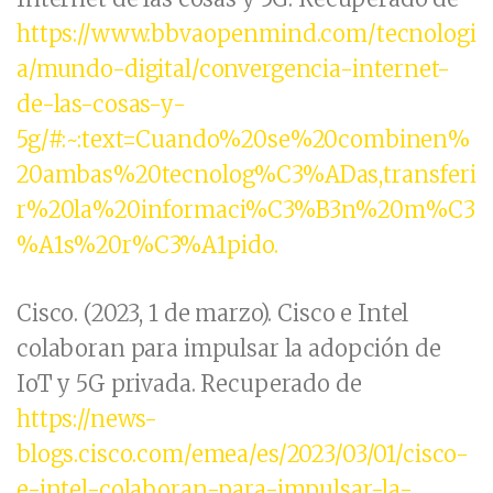
https://www.bbvaopenmind.com/tecnologi
a/mundo-digital/convergencia-internet-
de-las-cosas-y-
5g/#:~:text=Cuando%20se%20combinen%
20ambas%20tecnolog%C3%ADas,transferi
r%20la%20informaci%C3%B3n%20m%C3
%A1s%20r%C3%A1pido.
Cisco. (2023, 1 de marzo). Cisco e Intel
colaboran para impulsar la adopción de
IoT y 5G privada. Recuperado de
https://news-
blogs.cisco.com/emea/es/2023/03/01/cisco-
e-intel-colaboran-para-impulsar-la-